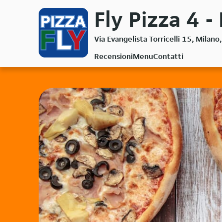
Passa
Fly Pizza 4 -
al
contenuto
Via Evangelista Torricelli 15, Milan
principale
Recensioni
Menu
Contatti