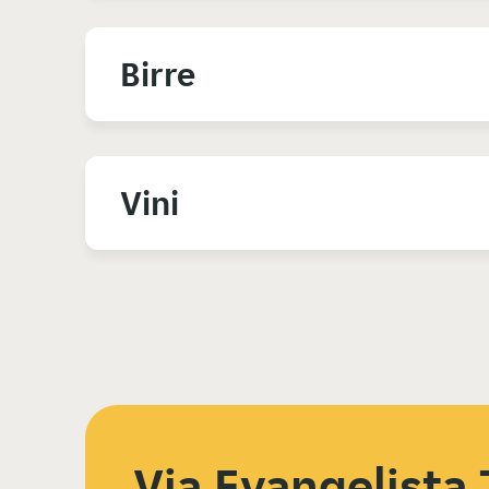
Birre
Vini
Via Evangelista T