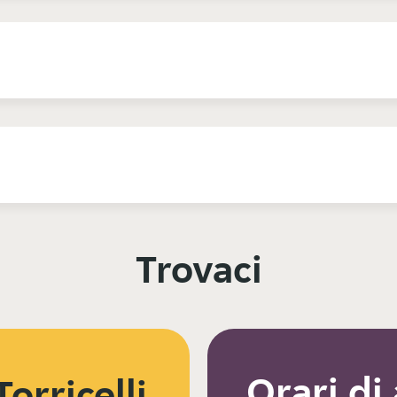
Trovaci
Orari di
orricelli